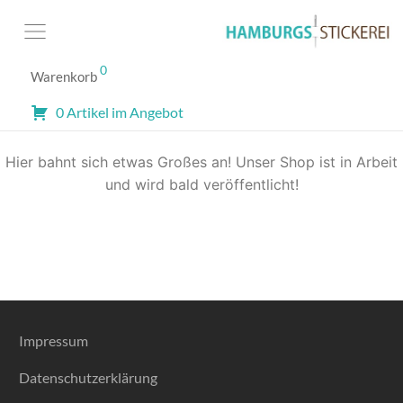
0
Warenkorb
Großes kündigt sich an
0 Artikel im Angebot
Hier bahnt sich etwas Großes an! Unser Shop ist in Arbeit
und wird bald veröffentlicht!
Impressum
Datenschutzerklärung