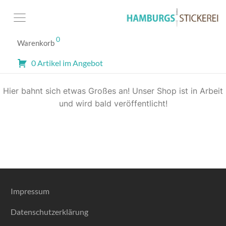
0
Warenkorb
Großes kündigt sich an
0 Artikel im Angebot
Hier bahnt sich etwas Großes an! Unser Shop ist in Arbeit
und wird bald veröffentlicht!
Impressum
Datenschutzerklärung