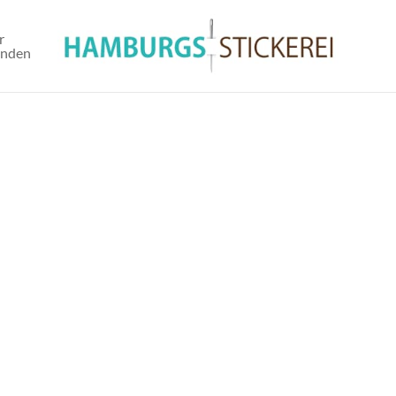
r
unden