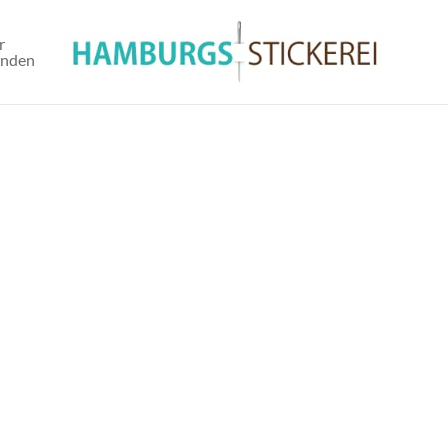
r
unden