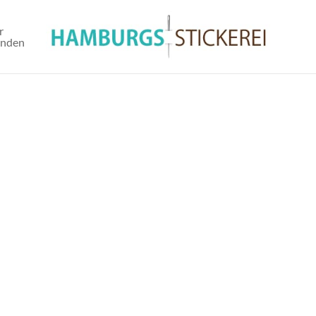
r
unden