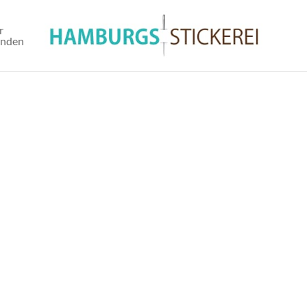
r
unden